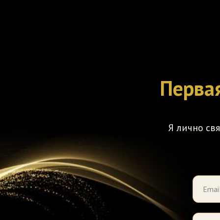
Первая
Я лично св