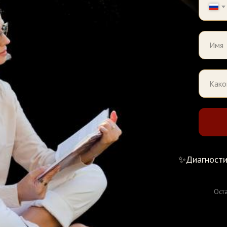
✨Диагностич
Ост